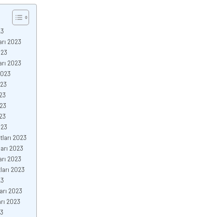
23
arı 2023
023
arı 2023
2023
023
23
023
23
023
tları 2023
ları 2023
arı 2023
ları 2023
23
arı 2023
rı 2023
23