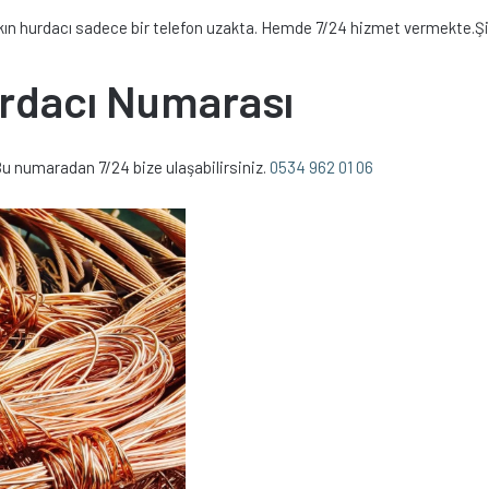
yakın hurdacı sadece bir telefon uzakta. Hemde 7/24 hizmet vermekte.Şi
urdacı Numarası
Bu numaradan 7/24 bize ulaşabilirsiniz.
0534 962 01 06