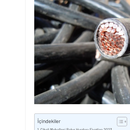
İçindekiler
Cibali Mahallesi Bakır Hurdası Fiyatları 2023