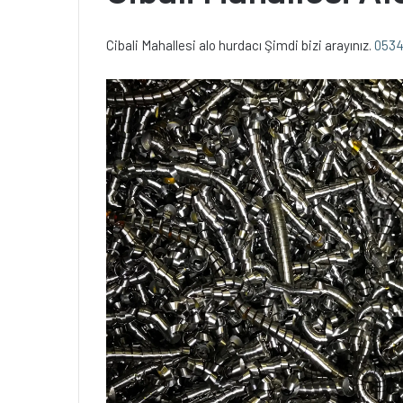
Cibali Mahallesi alo hurdacı Şimdi bizi arayınız.
0534