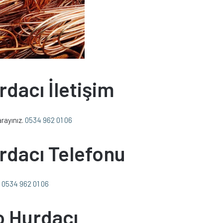
rdacı İletişim
arayınız.
0534 962 01 06
urdacı Telefonu
.
0534 962 01 06
lo Hurdacı