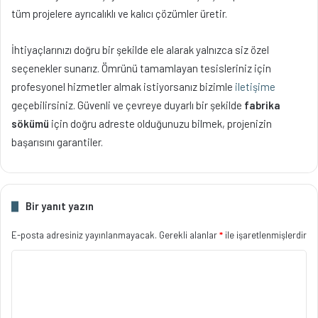
tüm projelere ayrıcalıklı ve kalıcı çözümler üretir.
İhtiyaçlarınızı doğru bir şekilde ele alarak yalnızca siz özel
seçenekler sunarız. Ömrünü tamamlayan tesisleriniz için
profesyonel hizmetler almak istiyorsanız bizimle
iletişime
geçebilirsiniz. Güvenli ve çevreye duyarlı bir şekilde
fabrika
sökümü
için doğru adreste olduğunuzu bilmek, projenizin
başarısını garantiler.
Bir yanıt yazın
E-posta adresiniz yayınlanmayacak.
Gerekli alanlar
*
ile işaretlenmişlerdir
Y
o
r