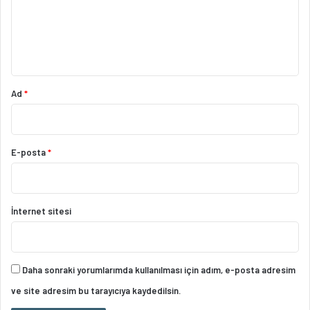
u
m
*
Ad
*
E-posta
*
İnternet sitesi
Daha sonraki yorumlarımda kullanılması için adım, e-posta adresim
ve site adresim bu tarayıcıya kaydedilsin.