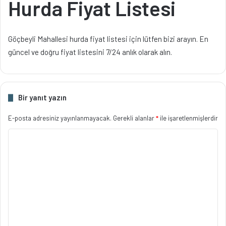
Hurda Fiyat Listesi
Göçbeyli Mahallesi hurda fiyat listesi için lütfen bizi arayın. En
güncel ve doğru fiyat listesini 7/24 anlık olarak alın.
Bir yanıt yazın
E-posta adresiniz yayınlanmayacak.
Gerekli alanlar
*
ile işaretlenmişlerdir
Y
o
r
u
m
*