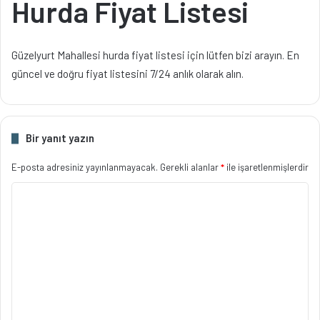
Hurda Fiyat Listesi
Güzelyurt Mahallesi hurda fiyat listesi için lütfen bizi arayın. En
güncel ve doğru fiyat listesini 7/24 anlık olarak alın.
Bir yanıt yazın
E-posta adresiniz yayınlanmayacak.
Gerekli alanlar
*
ile işaretlenmişlerdir
Y
o
r
u
m
*