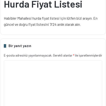
Hurda Fiyat Listesi
Habibler Mahallesi hurda fiyat listesi için lütfen bizi arayın. En
güncel ve doğru fiyat listesini 7/24 anlık olarak alın.
Bir yanıt yazın
E-posta adresiniz yayınlanmayacak.
Gerekli alanlar
*
ile işaretlenmişlerdir
Y
o
r
u
m
*