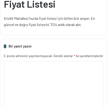
Fiyat Listesi
Kisikli Mahallesi hurda fiyat listesi için lütfen bizi arayın. En
güncel ve doğru fiyat listesini 7/24 anlık olarak alın.
Bir yanıt yazın
E-posta adresiniz yayınlanmayacak.
Gerekli alanlar
*
ile işaretlenmişlerdir
Y
o
r
u
m
*