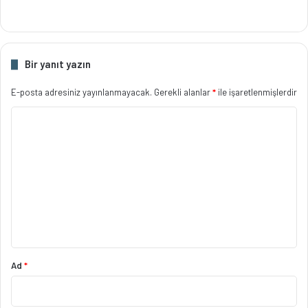
Bir yanıt yazın
E-posta adresiniz yayınlanmayacak.
Gerekli alanlar
*
ile işaretlenmişlerdir
Y
o
r
u
m
*
Ad
*