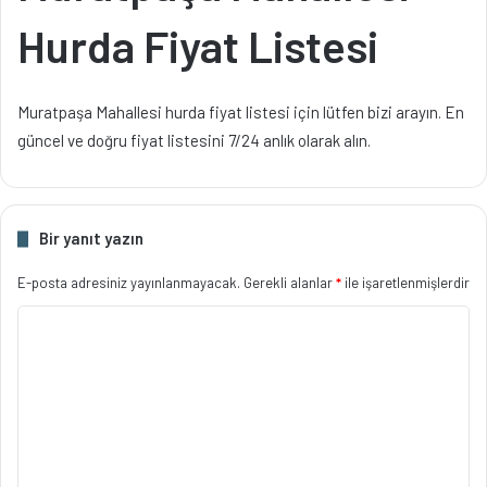
Hurda Fiyat Listesi
Muratpaşa Mahallesi hurda fiyat listesi için lütfen bizi arayın. En
güncel ve doğru fiyat listesini 7/24 anlık olarak alın.
Bir yanıt yazın
E-posta adresiniz yayınlanmayacak.
Gerekli alanlar
*
ile işaretlenmişlerdir
Y
o
r
u
m
*