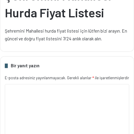
Hurda Fiyat Listesi
Şehremini Mahallesi hurda fiyat listesi için lütfen bizi arayın. En
güncel ve doğru fiyat listesini 7/24 anlık olarak alın.
Bir yanıt yazın
E-posta adresiniz yayınlanmayacak.
Gerekli alanlar
*
ile işaretlenmişlerdir
Y
o
r
u
m
*