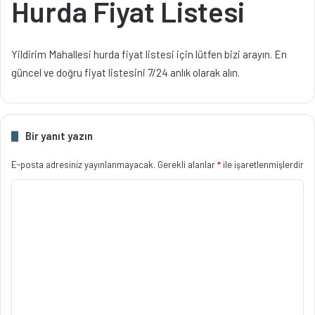
Hurda Fiyat Listesi
Yildirim Mahallesi hurda fiyat listesi için lütfen bizi arayın. En
güncel ve doğru fiyat listesini 7/24 anlık olarak alın.
Bir yanıt yazın
E-posta adresiniz yayınlanmayacak.
Gerekli alanlar
*
ile işaretlenmişlerdir
Y
o
r
u
m
*