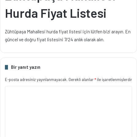
Hurda Fiyat Listesi
Zühtüpaşa Mahallesi hurda fiyat listesi için lütfen bizi arayın. En
güncel ve doğru fiyat listesini 7/24 anlık olarak alın.
Bir yanıt yazın
E-posta adresiniz yayınlanmayacak.
Gerekli alanlar
*
ile işaretlenmişlerdir
Y
o
r
u
m
*