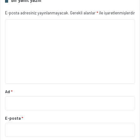
Bir yanıt yazın
E-posta adresiniz yayınlanmayacak.
Gerekli alanlar
*
ile işaretlenmişlerdir
Y
o
r
u
m
*
Ad
*
E-posta
*