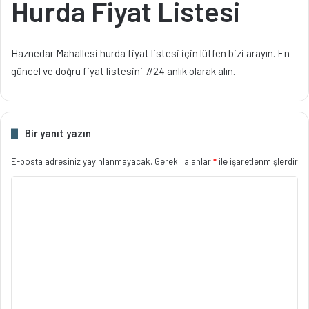
Hurda Fiyat Listesi
Haznedar Mahallesi hurda fiyat listesi için lütfen bizi arayın. En
güncel ve doğru fiyat listesini 7/24 anlık olarak alın.
Bir yanıt yazın
E-posta adresiniz yayınlanmayacak.
Gerekli alanlar
*
ile işaretlenmişlerdir
Y
o
r
u
m
*