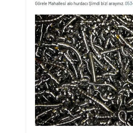
Görele Mahallesi alo hurdacı Şimdi bizi arayınız.
053