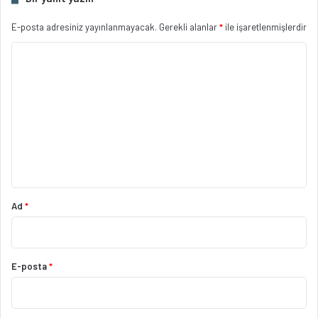
E-posta adresiniz yayınlanmayacak.
Gerekli alanlar
*
ile işaretlenmişlerdir
Y
o
r
u
m
*
Ad
*
E-posta
*