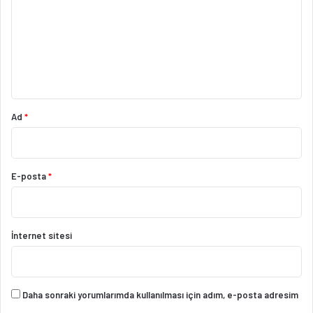
r
u
m
*
Ad
*
E-posta
*
İnternet sitesi
Daha sonraki yorumlarımda kullanılması için adım, e-posta adresim