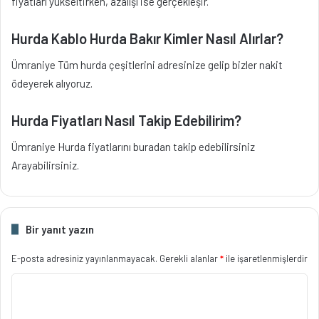
fiyatları yükseltirken, azalışı ise gerçekleşir.
Hurda Kablo Hurda Bakır Kimler Nasıl Alırlar
?
Ümraniye Tüm hurda çeşitlerini adresinize gelip bizler nakit
ödeyerek alıyoruz.
Hurda Fiyatları Nasıl Takip Edebilirim?
Ümraniye Hurda fiyatlarını buradan takip edebilirsiniz
Arayabilirsiniz.
Bir yanıt yazın
E-posta adresiniz yayınlanmayacak.
Gerekli alanlar
*
ile işaretlenmişlerdir
Y
o