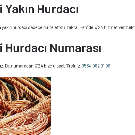
si Yakın Hurdacı
 en yakın hurdacı sadece bir telefon uzakta. Hemde 7/24 hizmet vermekte
si Hurdacı Numarası
z. Bu numaradan 7/24 bize ulaşabilirsiniz.
0534 962 01 06