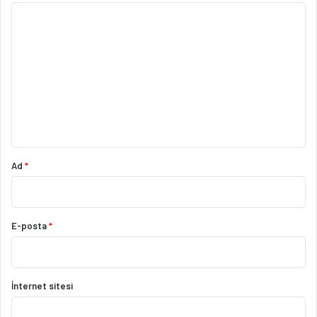
Y
o
r
u
m
*
Ad
*
E-posta
*
İnternet sitesi